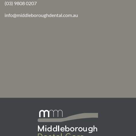
(03) 9808 0207
info@middleboroughdental.com.au